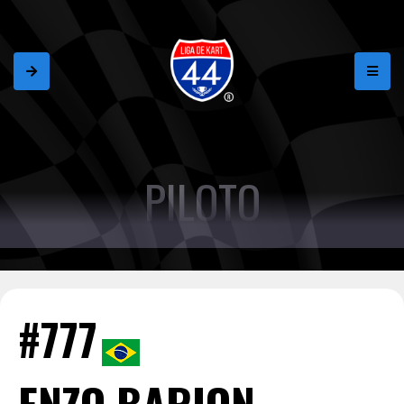
PILOTO
#777
ENZO BARION